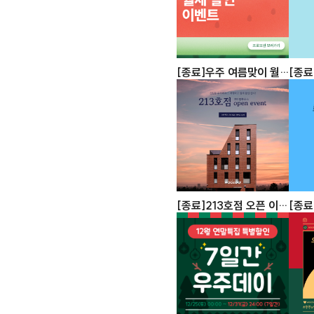
[종료]우주 여름맞이 월
[종료
세 할인 이벤트
택 이
[종료]213호점 오픈 이벤
[종료
트
벤트