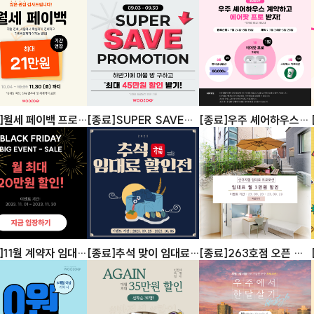
30만원 혜택 프로모
헤택
3% 페이백
]월세 페이백 프로
[종료]SUPER SAVE
[종료]우주 셰어하우스
 자취 비용 절약하며
PROMOTION!! 매달
계약하고 에어팟 프로 받
에서 취준하세요!
월세 할인받고 자취 비용
자!
/30 (금) 기간 연장)
절약하기!
]11월 계약자 임대료
[종료]추석 맞이 임대료
[종료]263호점 오픈 이
이벤트!
할인 프로모션 진행!
벤트!