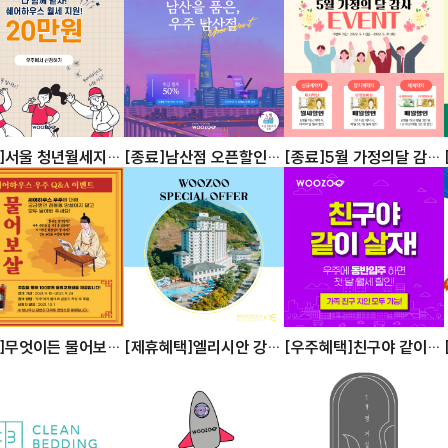
료]서울 청년월세지원
[종료]남산점 오픈할인
[종료]5월 가정의달 감사
하세요
이벤트
이벤트
]무엇이든 물어보
[제휴혜택]엘리시안 강촌
[우주혜택]친구야 같이
특별 할인 혜택
살자! 동반입주 시 월세
할인!