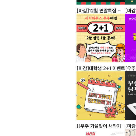
[마감]12월 연말특집 우
[마감
주데이
선물
[마감]대학생 2+1 이벤트
[우
모션
[]우주 가을맞이 새학기
[마감
임대료 할인 이벤트
이!