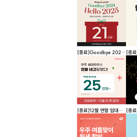
텀?
최대 
션
[종료]Goodbye 2024,
[종료
Hello 2025. 자취방 구
모션!
하고 월세 페이백 받자!
서울
(~11
[종료]12월 연말 임대료
[종료
할인 이벤트! 마감임박!
할인 