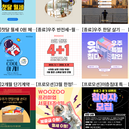
]첫달 월세 0원 혜
[종료]우주 반전세-월세
[종료]우주 한달 살기 할
벤트
특별할인 AGAIN
인 이벤트 [1개월 단기 계
약 가능]
]2개월 단기계약 이
[프로모션]3월 한정!
[프로모션]이층침대 특별
4+1 프로모션
할인!