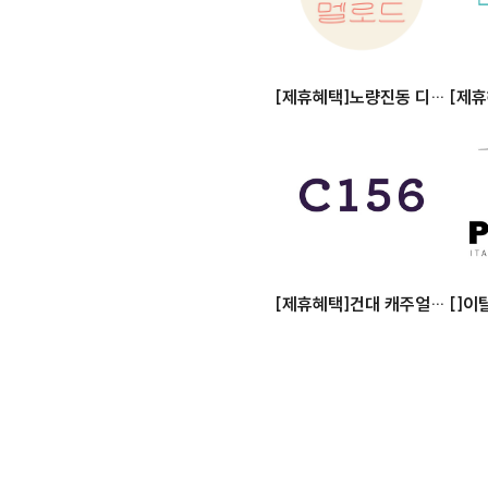
[제휴혜택]노량진동 디저
[제
트 카페, 멜로드
는 호
[제휴혜택]건대 캐주얼
[]이
다이닝 레스토랑 C156
인바 