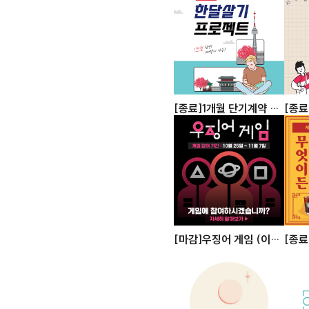
[종료]1개월 단기계약 프
[종
로모션
신청
[마감]우징어 게임 (이러
[종료
다간 다 혜택받어~!)
살!