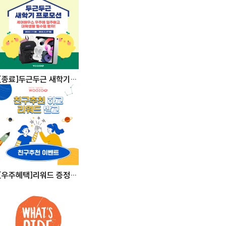
[종료]두근두근 새학기
프로모션
[우주혜택]리워드 증정!
친구추천 이벤트!