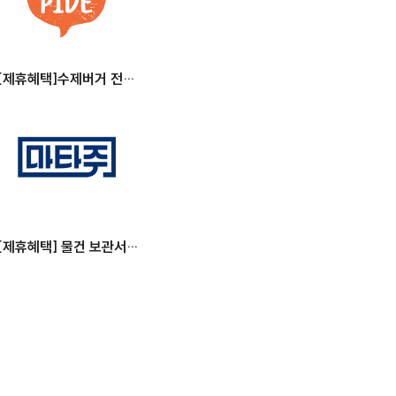
[제휴혜택]수제버거 전문
점, 왓츠피데
[제휴혜택] 물건 보관서
비스, 마타주