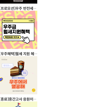
[프로모션]우주 반전세-
월세 특별할인
[우주혜택]월세 지원 혜
택
[종료]중간고사 응원이벤
트!