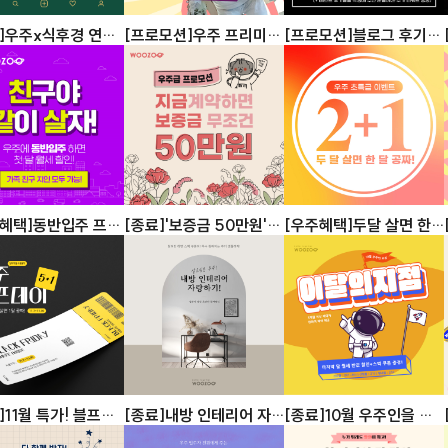
]우주x식후경 연말
[프로모션]우주 프리미엄
[프로모션]블로그 후기
 이벤트
서포터즈 1기 모집
참여자 모집
주혜택]동반입주 프로
[종료]'보증금 50만원'
[우주혜택]두달 살면 한
이벤트
달 공짜 2+1 이벤트
]11월 특가! 블프데
[종료]내방 인테리어 자
[종료]10월 우주인을 모
랑하기 콘테스트
집합니다!