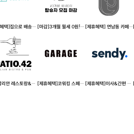
휴혜택]집으로 배송받
[마감]3개월 월세 0원!
[제휴혜택] 연남동 카페,
텔침구, 클린베딩
우주정거장 탑승자 모집
19평 거실
탈리안 레스토랑&와
[제휴혜택]코워킹 스페이
[제휴혜택]이사&간편 화
Patio42
스, GARAGE
물운송 서비스, 센디