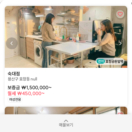
￦230,000 외 40개
￦1,000
230,000 외 7개
상세페이지로 이동
￦230,000 외 11개
￦340,000 외 22개
0,000
￦500,000 외 3개
￦210,000 외 17개
￦240,000 외 3개
￦3
￦800,000
경의
효창공원앞역
숙대점
용산구 효창동 null
￦650,000 외 1개
보증금 ₩1,500,000~
월세 ₩450,000~
여성전용
상세페이지로 이동
매물보기
￦250,000 외 1개
4km
￦500,000