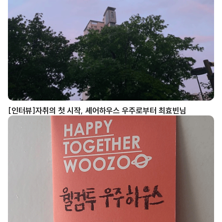
[인터뷰]자취의 첫 시작, 셰어하우스 우주로부터 최효빈님