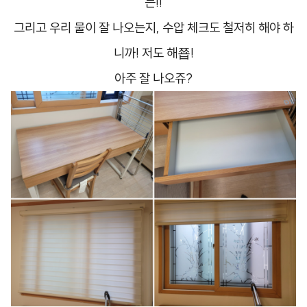
는!!
​그리고 우리 물이 잘 나오는지, 수압 체크도 철저히 해야 하
니까! 저도 해쬽!
아주 잘 나오쥬?