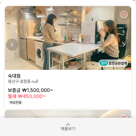
상세페이지로 이동
￦330,000 외 1개
￦480,000 
￦420,000 외 1개
￦850,000
￦290,000 외 5개
경의
효창공원앞역
숙대점
용산구 효창동 null
보증금 ₩1,500,000~
월세 ₩450,000~
여성전용
상세페이지로 이동
매물보기
1km