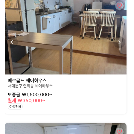
메로골드 쉐어하우스
서대문구 연희동 쉐어하우스
보증금 ₩1,500,000~
월세 ₩360,000~
여성전용
상세페이지로 이동