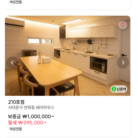
여성전용
상세페이지로 이동
2
신촌역
210호점
서대문구 연희동 쉐어하우스
보증금 ₩1,000,000~
월세 ₩395,000~
여성전용