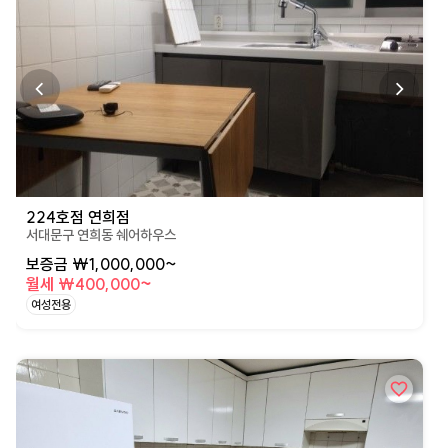
224호점 연희점
서대문구 연희동 쉐어하우스
보증금 ₩1,000,000~
월세 ₩400,000~
여성전용
상세페이지로 이동