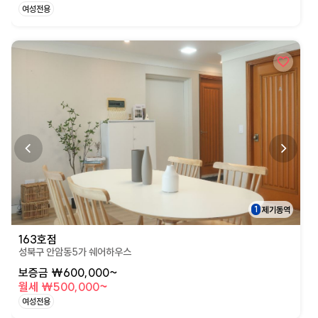
여성전용
상세페이지로 이동
1
제기동역
163호점
성북구 안암동5가 쉐어하우스
보증금 ₩600,000~
월세 ₩500,000~
여성전용