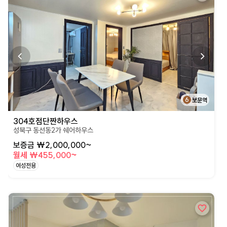
6
보문역
304호점단짠하우스
성북구 동선동2가 쉐어하우스
보증금 ₩2,000,000~
월세 ₩455,000~
여성전용
상세페이지로 이동