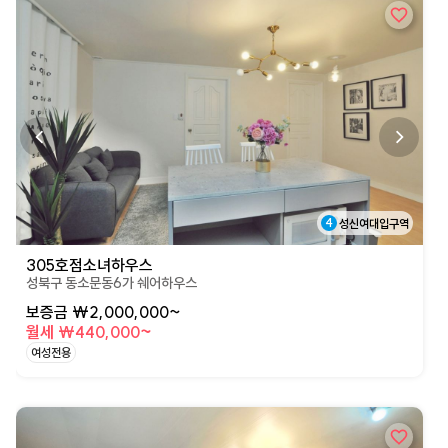
4
성신여대입구역
305호점소녀하우스
성북구 동소문동6가 쉐어하우스
보증금 ₩2,000,000~
월세 ₩440,000~
여성전용
상세페이지로 이동