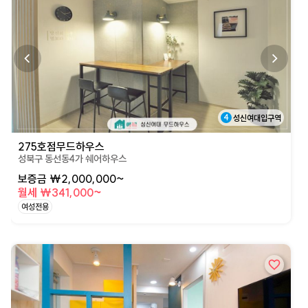
4
성신여대입구역
275호점무드하우스
성북구 동선동4가 쉐어하우스
보증금 ₩2,000,000~
월세 ₩341,000~
여성전용
상세페이지로 이동