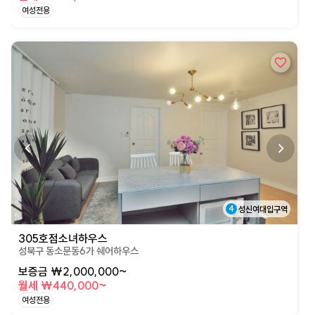
여성전용
상세페이지로 이동
4
성신여대입구역
305호점소녀하우스
성북구 동소문동6가 쉐어하우스
보증금 ₩2,000,000~
월세 ₩440,000~
여성전용