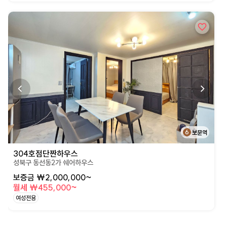
상세페이지로 이동
6
보문역
304호점단짠하우스
성북구 동선동2가 쉐어하우스
보증금 ₩2,000,000~
월세 ₩455,000~
여성전용