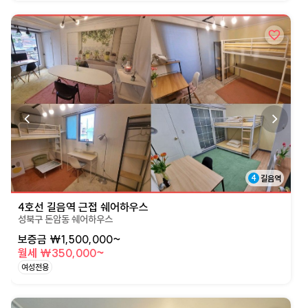
상세페이지로 이동
4
길음역
4호선 길음역 근접 쉐어하우스
성북구 돈암동 쉐어하우스
보증금 ₩1,500,000~
월세 ₩350,000~
여성전용
상세페이지로 이동