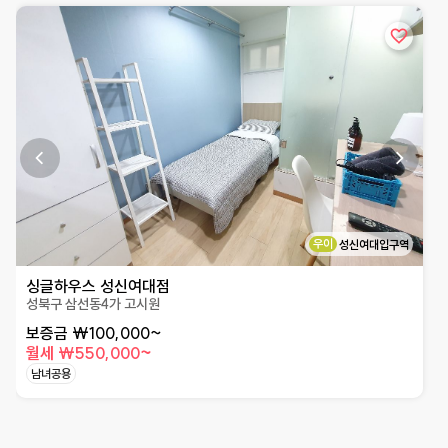
상세페이지로 이동
우이
성신여대입구역
싱글하우스 성신여대점
성북구 삼선동4가 고시원
보증금 ₩100,000~
월세 ₩550,000~
남녀공용