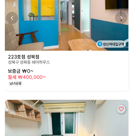
4
성신여대입구역
223호점 성북점
성북구 성북동 쉐어하우스
보증금 ₩0~
월세 ₩400,000~
남녀공용
상세페이지로 이동